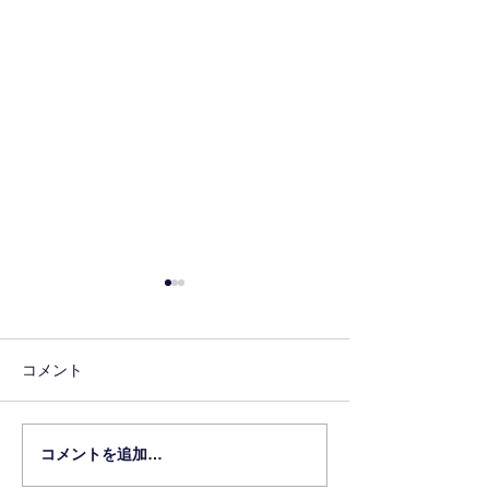
コメント
6年生の進路先
コメントを追加…
2026年和魂S
集！