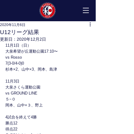
2020年11月6日
U12リーグ結果
更新日：
2020年12月2日
11月1日（日）
大泉希望が丘運動公園17:10〜
vs Rosso
7(3-0/4-0)0
杉本×2、山中×3、岡本、島津
11月3日
大泉さくら運動公園
vs GROUND LINE
５−０
岡本、山中×３、野上
4試合を終えて4勝
勝点12
得点22