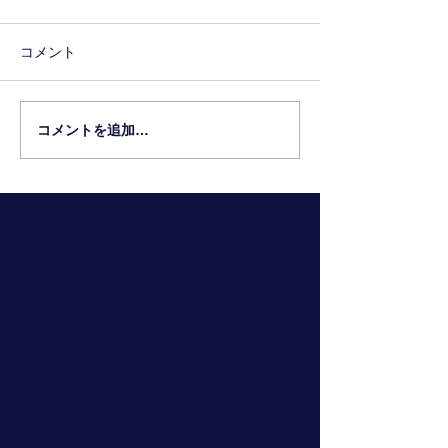
コメント
6年生の進路先
コメントを追加…
2026年和魂S
集！