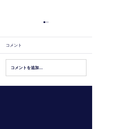
コメント
6年生の進路先
コメントを追加…
2026年和魂S
集！