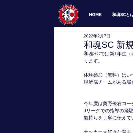
HOME
和魂SCと
2022年2月7日
和魂SC 
和魂SCでは新1年生
ります。
体験参加（無料）はい
現所属チームがある場
今年度は奥野僚右コー
Jリーグでの指導の経
氣持ちを丁寧に伝えて
サッカー大好きな選手