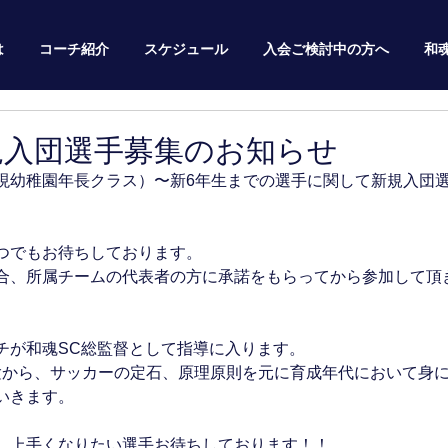
は
コーチ紹介
スケジュール
入会ご検討中の方へ
和
新規入団選手募集のお知らせ
（現幼稚園年長クラス）〜新6年生までの選手に関して新規入団
つでもお待ちしております。
合、所属チームの代表者の方に承諾をもらってから参加して頂
チが和魂SC総監督として指導に入ります。
験から、サッカーの定石、原理原則を元に育成年代において身
いきます。
、上手くなりたい選手お待ちしております！！