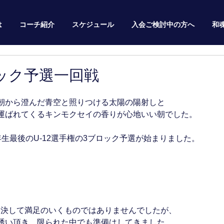
は
コーチ紹介
スケジュール
入会ご検討中の方へ
和
ック予選一回戦
朝から澄んだ青空と照りつける太陽の陽射しと
運ばれてくるキンモクセイの香りが心地いい朝でした。
生最後のU-12選手権の3ブロック予選が始まりました。
も決して満足のいくものではありませんでしたが、
誘い頂き、限られた中でも準備はしてきました。