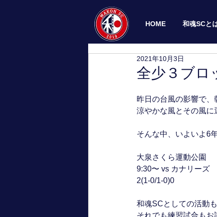
HOME
和魂SCと
2021年10月3日
全少３ブロ
昨日の台風の影響で、
涼やかな風とその風に
そんな中、いよいよ6年
大泉さくら運動公園
9:30〜 vs カナリーズ
2(1-0/1-0)0
和魂SCとしての活動
それでも練習試合もお