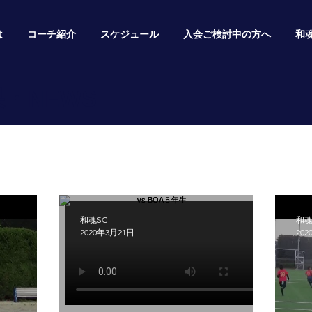
は
コーチ紹介
スケジュール
入会ご検討中の方へ
和
・NEWS
和魂SC
和魂
2020年3月21日
20